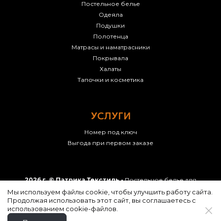
Постельное белье
Одеяла
Подушки
Полотенца
Матрасы и наматрасники
Покрывала
Халаты
Тапочки и косметика
УСЛУГИ
Номер под ключ
Выгода при первом заказе
2026 г. © Патрика Текстиль -
Постельное белье для
гостиниц, отелей, хостелов оптом
с доставкой по России.
Мы используем файлы cookie, чтобы улучшить работу сайта.
Копирование фотографий разрешено только с
Продолжая использовать этот сайт, вы соглашаетесь с
письменного согласия владельцев сайта.
использованием cookie-файлов.