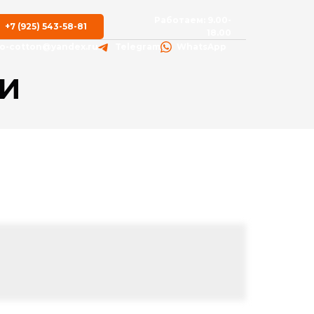
Работаем: 9.00-
+7 (925) 543-58-81
18.00
fo-cotton@yandex.ru
Telegram
WhatsApp
И