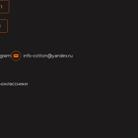
1
1
egram
info-cotton@yandex.ru
ноклассники