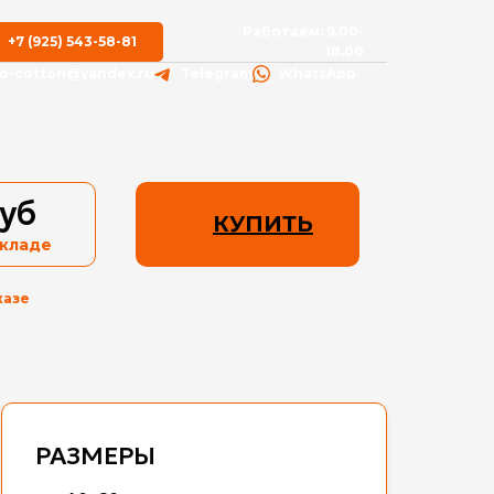
Работаем: 9.00-
+7 (925) 543-58-81
18.00
fo-cotton@yandex.ru
Telegram
WhatsApp
руб
КУПИТЬ
складе
казе
РАЗМЕРЫ